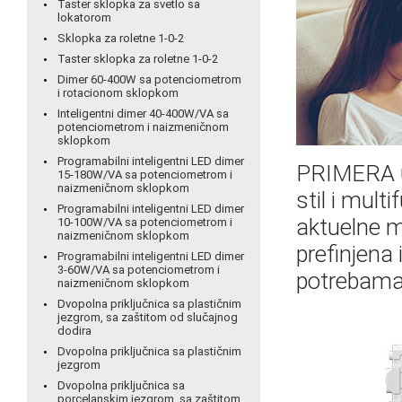
Taster sklopka za svetlo sa
lokatorom
Sklopka za roletne 1-0-2
Taster sklopka za roletne 1-0-2
Dimer 60-400W sa potenciometrom
i rotacionom sklopkom
Inteligentni dimer 40-400W/VA sa
potenciometrom i naizmeničnom
sklopkom
Programabilni inteligentni LED dimer
PRIMERA u 
15-180W/VA sa potenciometrom i
naizmeničnom sklopkom
stil i mult
Programabilni inteligentni LED dimer
aktuelne m
10-100W/VA sa potenciometrom i
naizmeničnom sklopkom
prefinjena 
Programabilni inteligentni LED dimer
3-60W/VA sa potenciometrom i
potrebama i
naizmeničnom sklopkom
Dvopolna priključnica sa plastičnim
jezgrom, sa zaštitom od slučajnog
dodira
Dvopolna priključnica sa plastičnim
jezgrom
Dvopolna priključnica sa
porcelanskim jezgrom, sa zaštitom