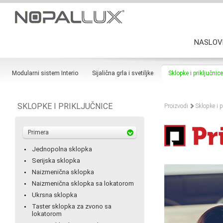
NASLOV
Modularni sistem Interio
Sijalična grla i svetiljke
Sklopke i priključnice
SKLOPKE I PRIKLJUČNICE
Proizvodi
Sklopke i p
Primera
Jednopolna sklopka
Serijska sklopka
Naizmenična sklopka
Naizmenična sklopka sa lokatorom
Ukrsna sklopka
Taster sklopka za zvono sa
lokatorom