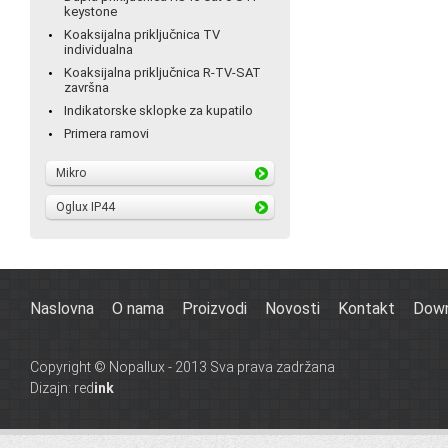
keystone
Koaksijalna priključnica TV
individualna
Koaksijalna priključnica R-TV-SAT
završna
Indikatorske sklopke za kupatilo
Primera ramovi
Mikro
Oglux IP44
Naslovna
O nama
Proizvodi
Novosti
Kontakt
Down
Copyright © Nopallux - 2013 Sva prava zadržana
Dizajn:
red
ink